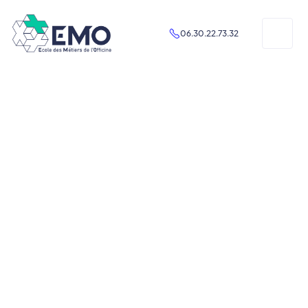
06.30.22.73.32
Clément
PHARMACIEN ET SPÉCIALISTE DE LA
LOGISTIQUE
Clément est pharmacien issu de la distribution
pharmaceutique et à ce titre, expert de la